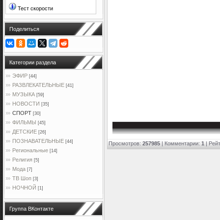
Тест скорости
Поделиться
Категории раздела
ЭФИР
[44]
РАЗВЛЕКАТЕЛЬНЫЕ
[41]
МУЗЫКА
[59]
НОВОСТИ
[35]
СПОРТ
[30]
ФИЛЬМЫ
[45]
ДЕТСКИЕ
[26]
ПОЗНАВАТЕЛЬНЫЕ
[44]
Просмотров
:
257985
|
Комментарии
:
1
|
Рейт
Региональные
[14]
Религия
[5]
Мода
[7]
ТВ Шоп
[3]
НОЧНОЙ
[1]
Группа ВКонтакте