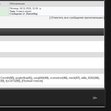
ы
Обновления
Пятница, 04.11.2016, 11:04
Тема:
Учимся играя!
Сообщение от:
DanielSep
[
Отметить все сообщения прочитанными
]
,
Cermih
(55)
,
jurgito4ka
(41)
,
serg666
(44)
,
xromotron
(45)
,
ment
(47)
,
atilla_8282
(44)
,
(33)
,
fyz1971
(55)
, [
Полный список
]
18+