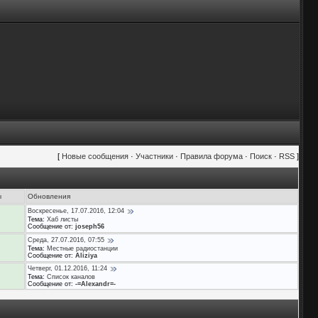
[
Новые сообщения
·
Участники
·
Правила форума
·
Поиск
·
RSS
]
ы
Обновления
Воскресенье, 17.07.2016, 12:04
Тема:
Хаб листы
Сообщение от:
joseph56
Среда, 27.07.2016, 07:55
Тема:
Местные радиостанции
Сообщение от:
Aliziya
Четверг, 01.12.2016, 11:24
Тема:
Список каналов
Сообщение от:
-=Alexandr=-