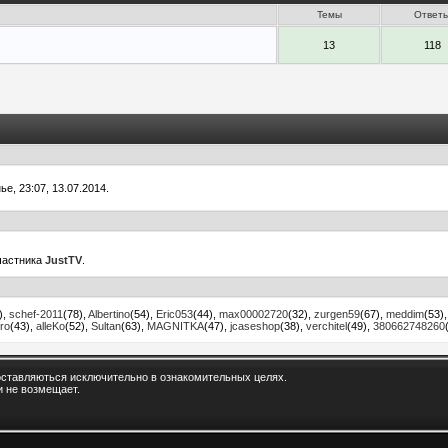
Темы
Ответ
13
118
, 23:07, 13.07.2014.
частника
JustTV
.
)
,
schef-2011
(78)
,
Albertino
(54)
,
Eric053
(44)
,
max00002720
(32)
,
zurgen59
(67)
,
meddim
(53)
ero
(43)
,
alleKo
(52)
,
Sultan
(63)
,
MAGNITKA
(47)
,
jcaseshop
(38)
,
verchitel
(49)
,
380662748260
ставляються исключительно в ознакомительных целях.
и не возмещает.