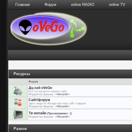
Главная
Форум
online RADIO
online TV
Ресурсы
Форум
Дц хаб oVeGo
всё что касается нашего хаба
Модератор форума:
-=Alexandr=-
Сайт/форум
здесь ведутся беседы про наш сайт и форум
Модератор форума:
-=Alexandr=-
Тв онлайн
(Просматривают: 1)
Модератор форума:
-=Alexandr=-
Разное