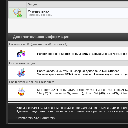
Форум
Флудильная
Разговоры обо всём
Дополнительная информация
Посетители:
8
(участников -
0
, гостей -
8
)
Рекорд посещаемости форума
5079
зафиксирован Воскресенье
Статистика форума
Всего создано
39
тем, в которые добавлено
508
ответов.
Зарегистрировано
64349
участников. Приветствуем нового у
Поздравляем с Днем Рождения!
Maroderka
(37)
,
bboy_3
(33)
,
nreutow
(40)
,
Fadeeff
(49)
,
ircin23
(43
Staryj2
(74)
,
viksant
(63)
,
larik
(51)
,
dovid1978
(48)
,
lexe
(49)
,
Balis
Все материалы размещенные на сайте,пренадлежат их владельцам и предо
Администрация ответствености за содержание материала не несёт и убытк
Sitemap.xml
Site-Forum.xml