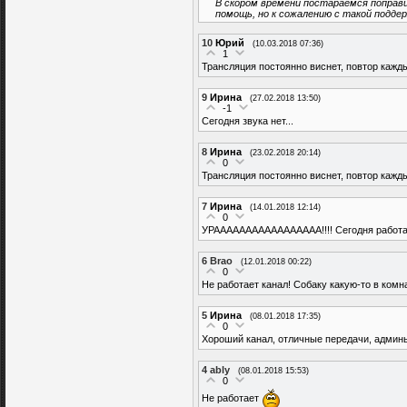
В скором времени постараемся поправ
помощь, но к сожалению с такой подде
10
Юрий
(10.03.2018 07:36)
1
Трансляция постоянно виснет, повтор кажды
9
Ирина
(27.02.2018 13:50)
-1
Сегодня звука нет...
8
Ирина
(23.02.2018 20:14)
0
Трансляция постоянно виснет, повтор кажды
7
Ирина
(14.01.2018 12:14)
0
УРААААААААААААААААА!!!! Сегодня работает!!!!
6
Brao
(12.01.2018 00:22)
0
Не работает канал! Собаку какую-то в комн
5
Ирина
(08.01.2018 17:35)
0
Хороший канал, отличные передачи, админы!
4
ably
(08.01.2018 15:53)
0
Не работает