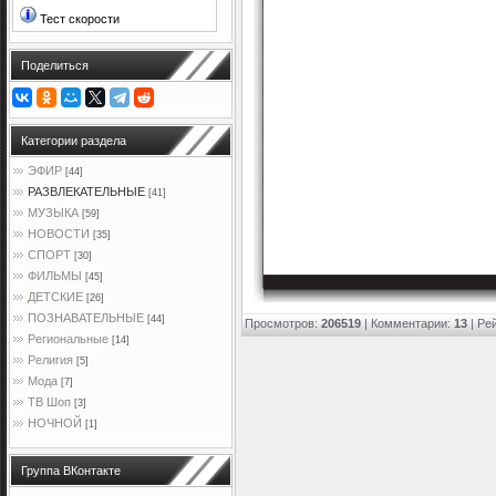
Тест скорости
Поделиться
Категории раздела
ЭФИР
[44]
РАЗВЛЕКАТЕЛЬНЫЕ
[41]
МУЗЫКА
[59]
НОВОСТИ
[35]
СПОРТ
[30]
ФИЛЬМЫ
[45]
ДЕТСКИЕ
[26]
ПОЗНАВАТЕЛЬНЫЕ
[44]
Просмотров
:
206519
|
Комментарии
:
13
|
Ре
Региональные
[14]
Религия
[5]
Мода
[7]
ТВ Шоп
[3]
НОЧНОЙ
[1]
Группа ВКонтакте