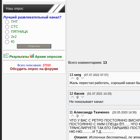
Наш опрос
Лучший развлекательный канал?
ТНТ
СТС
ПЯТНИЦА
2x2
Ю
Результаты
Архив опросов
Всего комментариев
:
13
Всего голосовало:
27310
Обсудить опрос на форуме
13
serg
(07.07.2022 07:57)
0
Жаль перестал работать, хороший канал бы
12
басов
(01.07.2021 14:20)
0
Не показывает канал
11
Александр Ткаченко
(20.05.2020 14:50)
0
ЧТО У ВАС С РЕТРО ПОСТОЯННО ВИСНЯКИ
ПОСТОЯННО С НИМ СПЕЦЫ ЁП...... ЧТО
ТРАНСЛИРУЕТЕ ТАК ЕГО ПАРШИВО ПОСТ
НЮ НЮ...........И Т.Д..............
Ответ
: Источник бесплатный, по это