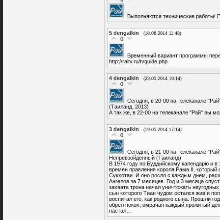
Выполняются технические работы! П
5
dengalkin
(18.06.2014 11:48)
0
Временный вариант программы пере
http://raitv.ru/tvguide.php
4
dengalkin
(23.05.2014 19:14)
0
Сегодня, в 20-00 на телеканале "Р
(Таиланд, 2013)
А так же, в 22-00 на телеканале "Рай" вы 
3
dengalkin
(19.05.2014 17:14)
0
Сегодня, в 21-00 на телеканале "Ра
Непревзойденный (Таиланд)
В 1974 году по Буддийскому календарю и в 
времен правления короля Рама II, который
Сукхотаи. И оно росло с каждым днем, рас
Ангелов за 7 месяцев. Год и 3 месяца спу
захвата трона начал уничтожать неугодных
сын которого Тиан чудом остался жив и поп
воспитал его, как родного сына. Прошли го
обрел покоя, омрачая каждый прожитый де
настал…