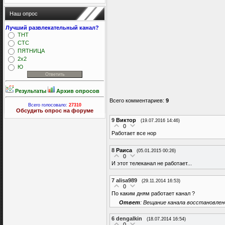
Наш опрос
Лучший развлекательный канал?
ТНТ
СТС
ПЯТНИЦА
2x2
Ю
Результаты
Архив опросов
Всего комментариев
:
9
Всего голосовало:
27310
Обсудить опрос на форуме
9
Виктор
(19.07.2016 14:46)
0
Работает все нор
8
Раиса
(05.01.2015 00:26)
0
И этот телеканал не работает...
7
alisa989
(29.11.2014 16:53)
0
По каким дням работает канал ?
Ответ
: Вещание канала восстановлен
6
dengalkin
(18.07.2014 16:54)
0