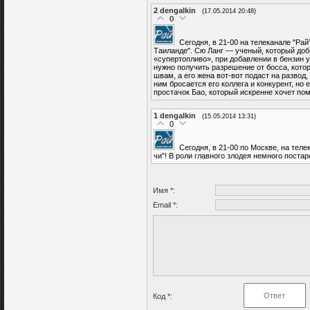
2
dengalkin
(17.05.2014 20:48)
0
Сегодня, в 21-00 на телеканале "Р
Таиланде". Сю Ланг — ученый, который доб
«супертопливо», при добавлении в бензин 
нужно получить разрешение от босса, кото
швам, а его жена вот-вот подаст на развод
ним бросается его коллега и конкурент, но
простачок Бао, который искренне хочет помо
1
dengalkin
(15.05.2014 13:31)
0
Сегодня, в 21-00 по Москве, на тел
чи"! В роли главного злодея немного постар
Имя *:
Email *:
Код *: