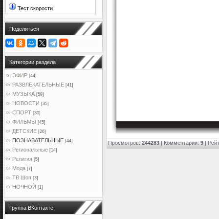
Тест скорости
Поделиться
Категории раздела
ЭФИР
[44]
РАЗВЛЕКАТЕЛЬНЫЕ
[41]
МУЗЫКА
[59]
НОВОСТИ
[35]
СПОРТ
[30]
ФИЛЬМЫ
[45]
ДЕТСКИЕ
[26]
ПОЗНАВАТЕЛЬНЫЕ
[44]
Просмотров
:
244283
|
Комментарии
:
9
|
Рейт
Региональные
[14]
Религия
[5]
Мода
[7]
ТВ Шоп
[3]
НОЧНОЙ
[1]
Группа ВКонтакте