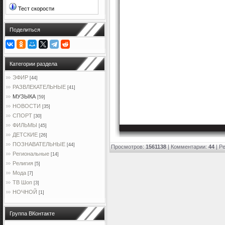
Тест скорости
Поделиться
Категории раздела
ЭФИР
[44]
РАЗВЛЕКАТЕЛЬНЫЕ
[41]
МУЗЫКА
[59]
НОВОСТИ
[35]
СПОРТ
[30]
ФИЛЬМЫ
[45]
ДЕТСКИЕ
[26]
ПОЗНАВАТЕЛЬНЫЕ
[44]
Просмотров
:
1561138
|
Комментарии
:
44
|
Ре
Региональные
[14]
Религия
[5]
Мода
[7]
ТВ Шоп
[3]
НОЧНОЙ
[1]
Группа ВКонтакте