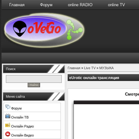
Главная
Форум
online RADIO
online TV
Главная
»
Live TV
»
МУЗЫКА
Поиск
eUrotic онлайн трансляция
Смотре
Меню сайта
Форум
Онлайн ТВ
Онлайн Радио
Онлайн Видео