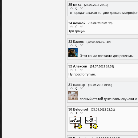
35
миха
(22.09.2013 23:10)
0
тв передача какая то. две девки с микрофо
34
ночной
(16.09.2013 01:53)
0
Три грации
33
Калюк
(10.09.2013 07:49)
0
Этот канал поставте для рекламы.
32
Алексей
(24.07.2013 19:38)
0
Ну просто тупые.
31
каскыр
(10.05.2013 01:00)
0
полный отстой даже бабы скучают с 
30
Belgorod
(05.04.2013 23:51)
1