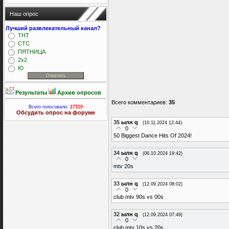
Наш опрос
Лучший развлекательный канал?
ТНТ
СТС
ПЯТНИЦА
2x2
Ю
Результаты
Архив опросов
Всего комментариев
:
35
Всего голосовало:
27310
Обсудить опрос на форуме
35
ылн q
(10.11.2024 12:44)
0
50 Biggest Dance Hits Of 2024!
34
ылн q
(06.10.2024 19:42)
0
mtv 20s
33
ылн q
(12.09.2024 08:02)
0
club mtv 90s vs 00s
32
ылн q
(12.09.2024 07:49)
0
club mtv 10s vs 20s