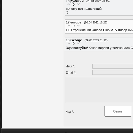
18
русский
(28.04.2022 23:45)
0
почему нет трансляций
:(
17
europe
(10.04.2022 16:29)
0
НЕТ трансляции канала Club MTV плеер ниче
16
George
(29.03.2022 11:22)
0
Здравствуйте! Какая версия у телеканала 
Имя *:
Email *:
Код *: