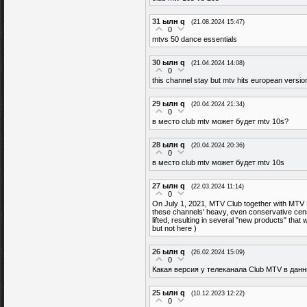
31
ылн q
(21.08.2024 15:47)
0
mtvs 50 dance essentials
30
ылн q
(21.04.2024 14:08)
0
this channel stay but mtv hits european versi
29
ылн q
(20.04.2024 21:34)
0
в место club mtv может будет mtv 10s?
28
ылн q
(20.04.2024 20:36)
0
в место club mtv может будет mtv 10s
27
ылн q
(22.03.2024 11:14)
0
On July 1, 2021, MTV Club together with MTV H
these channels' heavy, even conservative ce
lifted, resulting in several "new products" t
but not here )
26
ылн q
(26.02.2024 15:09)
0
Какая версия у телеканала Club MTV в дан
25
ылн q
(10.12.2023 12:22)
0