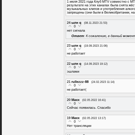
1 июля 2021 года Клуб MTV совместно с MT
результате на этих каналах была снята жё
музыкальных клипов и употребления алкого
запрещены (они были в Великобритании, на 
24
ылн q
(08.11.2023 21:53)
0
нет сигнала
Ответ
: К сожалению, в данный момент
23
ылн q
(19.09.2023 21:06)
0
не работает
22
ылн q
(14.09.2023 19:12)
0
эшләми
21
rullezzz-88
(24.02.2023 11:14)
0
не работает(
20
Maxx
(02.05.2022 16:41)
0
Сейчас появилась. Спасибо
19
Maxx
(02.05.2022 13:17)
0
Нет трансляции