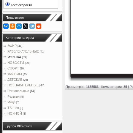
Тест скорости
Поделиться
Категории раздела
ЭФИР
[44]
РАЗВЛЕКАТЕЛЬНЫЕ
[41]
МУЗЫКА
[59]
НОВОСТИ
[35]
СПОРТ
[30]
ФИЛЬМЫ
[45]
ДЕТСКИЕ
[26]
ПОЗНАВАТЕЛЬНЫЕ
[44]
Просмотров
:
1655586
|
Комментарии
:
35
|
Р
Региональные
[14]
Религия
[5]
Мода
[7]
ТВ Шоп
[3]
НОЧНОЙ
[1]
Группа ВКонтакте