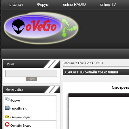
Главная
Форум
online RADIO
online TV
Главная
»
Live TV
»
СПОРТ
Поиск
XSPORT ТВ онлайн трансляция
Смотреть
Меню сайта
Форум
Онлайн ТВ
Онлайн Радио
Онлайн Видео