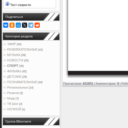
Тест скорости
Поделиться
Категории раздела
ЭФИР
[44]
РАЗВЛЕКАТЕЛЬНЫЕ
[41]
МУЗЫКА
[59]
НОВОСТИ
[35]
СПОРТ
[30]
ФИЛЬМЫ
[45]
ДЕТСКИЕ
[26]
ПОЗНАВАТЕЛЬНЫЕ
[44]
Просмотров
:
621831
|
Комментарии
:
9
|
Рейт
Региональные
[14]
Религия
[5]
Мода
[7]
ТВ Шоп
[3]
НОЧНОЙ
[1]
Группа ВКонтакте