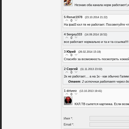
Незнаю оба канала норм работают!,
5
Renat1978
(23.10.2014 21:22)
0
На ipad3 кхл тв не работает. Посоветуйте 
4
Sergey333
(14.09.2014 18:52)
0
все работает нормально и та и та ссылка!!!!
3
Юрий
(26.02.2014 15:19)
0
Спасибо за возможность посмотреть хоккей
2
Сергей
(11.11.2013 23:02)
0
2к не работает.... а на 1к - как обычно Гал
Ответ
: 2 источник работает через до
1
driverz
(13.10.2013 19:41)
0
КХЛ.ТВ сыпется картинка. Если воз
Имя *:
Email *: