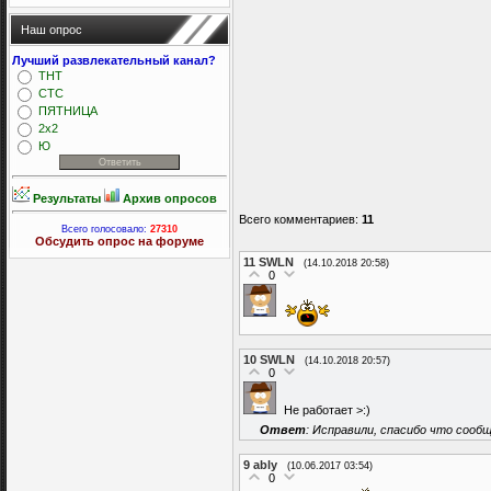
Наш опрос
Лучший развлекательный канал?
ТНТ
СТС
ПЯТНИЦА
2x2
Ю
Результаты
Архив опросов
Всего комментариев
:
11
Всего голосовало:
27310
Обсудить опрос на форуме
11
SWLN
(14.10.2018 20:58)
0
10
SWLN
(14.10.2018 20:57)
0
Не работает >:)
Ответ
: Исправили, спасибо что сообщ
9
ably
(10.06.2017 03:54)
0