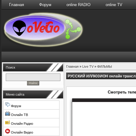
Главная
Форум
online RADIO
online TV
Главная
»
Live TV
»
ФИЛЬМЫ
Поиск
РУССКИЙ ИЛЛЮЗИОН онлайн трансл
Смотреть тел
Меню сайта
Форум
Онлайн ТВ
Онлайн Радио
Онлайн Видео