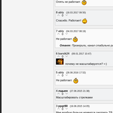
Опять не работает.
8
ably
(18.03.2017 09:50)
0
Спасибо. Работает!
7
ably
(04.03.2017 08:19)
0
Не работает
Ответ
: Проверили, канал стабильно 
6
barsik24
(09.01.2017 10:47)
0
почему не масштабируется? >:)
5
ably
(28.08.2016 17:52)
0
Не работает.
4
лщыея
(27.06.2015 21:38)
0
Масштабировать стрелками
3
ppgt90
(19.06.2015 14:05)
0
Мне вообще больше нравится смотреть ТВ че