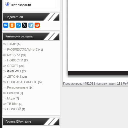
Тест скорости
Поделиться
Категории раздела
ЭФИР
[44]
РАЗВЛЕКАТЕЛЬНЫЕ
[41]
МУЗЫКА
[59]
НОВОСТИ
[35]
СПОРТ
[30]
ФИЛЬМЫ
[45]
ДЕТСКИЕ
[26]
ПОЗНАВАТЕЛЬНЫЕ
[44]
Просмотров
:
448105
|
Комментарии
:
11
|
Рей
Региональные
[14]
Религия
[5]
Мода
[7]
ТВ Шоп
[3]
НОЧНОЙ
[1]
Группа ВКонтакте