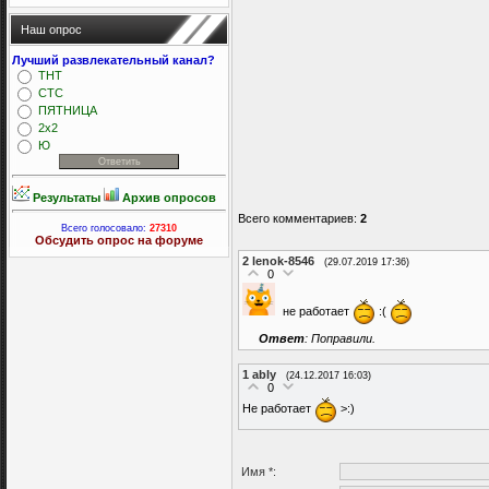
Наш опрос
Лучший развлекательный канал?
ТНТ
СТС
ПЯТНИЦА
2x2
Ю
Результаты
Архив опросов
Всего комментариев
:
2
Всего голосовало:
27310
Обсудить опрос на форуме
2
lenok-8546
(29.07.2019 17:36)
0
не работает
:(
Ответ
: Поправили.
1
ably
(24.12.2017 16:03)
0
Не работает
>:)
Имя *: