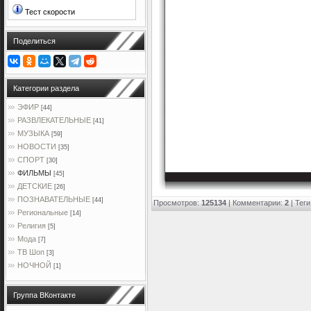
Тест скорости
Поделиться
Категории раздела
ЭФИР
[44]
РАЗВЛЕКАТЕЛЬНЫЕ
[41]
МУЗЫКА
[59]
НОВОСТИ
[35]
СПОРТ
[30]
ФИЛЬМЫ
[45]
ДЕТСКИЕ
[26]
ПОЗНАВАТЕЛЬНЫЕ
[44]
Просмотров
:
125134
|
Комментарии
:
2
|
Теги
Региональные
[14]
Религия
[5]
Мода
[7]
ТВ Шоп
[3]
НОЧНОЙ
[1]
Группа ВКонтакте