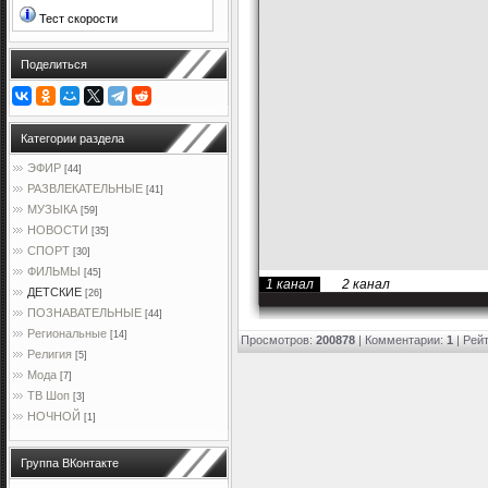
Тест скорости
Поделиться
Категории раздела
ЭФИР
[44]
РАЗВЛЕКАТЕЛЬНЫЕ
[41]
МУЗЫКА
[59]
НОВОСТИ
[35]
СПОРТ
[30]
ФИЛЬМЫ
[45]
1 канал
2 канал
ДЕТСКИЕ
[26]
ПОЗНАВАТЕЛЬНЫЕ
[44]
Региональные
[14]
Просмотров
:
200878
|
Комментарии
:
1
|
Рейт
Религия
[5]
Мода
[7]
ТВ Шоп
[3]
НОЧНОЙ
[1]
Группа ВКонтакте