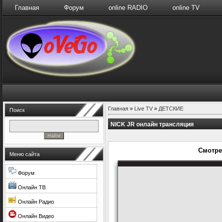
Главная
Форум
online RADIO
online TV
Главная
»
Live TV
»
ДЕТСКИЕ
Поиск
NICK JR онлайн трансляция
Смотре
Меню сайта
Форум
Онлайн ТВ
Онлайн Радио
Онлайн Видео