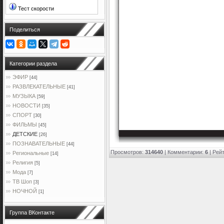
Тест скорости
Поделиться
Категории раздела
ЭФИР
[44]
РАЗВЛЕКАТЕЛЬНЫЕ
[41]
МУЗЫКА
[59]
НОВОСТИ
[35]
СПОРТ
[30]
ФИЛЬМЫ
[45]
ДЕТСКИЕ
[26]
ПОЗНАВАТЕЛЬНЫЕ
[44]
Просмотров
:
314640
|
Комментарии
:
6
|
Рейт
Региональные
[14]
Религия
[5]
Мода
[7]
ТВ Шоп
[3]
НОЧНОЙ
[1]
Группа ВКонтакте