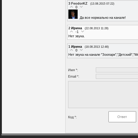
3
FeodorKZ
(13.08.2015 07:22)
0
Да все нормально на канале!
2
Ирина
(22.08.2013 11:28)
-1
Нет звука.
1
Ирина
(18.08.2013 12:46)
0
Нет звука на канале "Зоопарк","Детский","М
Имя *:
Email *:
Код *: