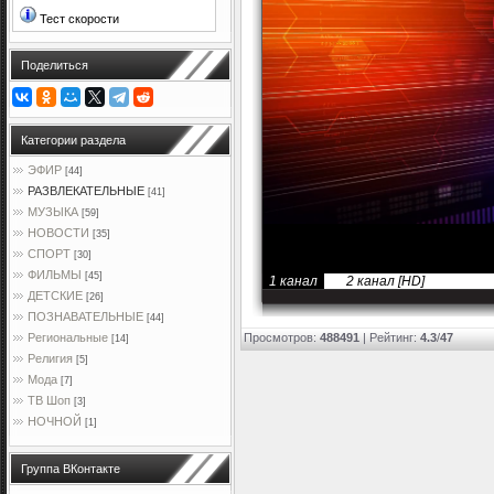
Тест скорости
Поделиться
Категории раздела
ЭФИР
[44]
РАЗВЛЕКАТЕЛЬНЫЕ
[41]
МУЗЫКА
[59]
НОВОСТИ
[35]
СПОРТ
[30]
ФИЛЬМЫ
[45]
1 канал
2 канал [HD]
ДЕТСКИЕ
[26]
ПОЗНАВАТЕЛЬНЫЕ
[44]
Просмотров
:
488491
|
Рейтинг
:
4.3
/
47
Региональные
[14]
Религия
[5]
Мода
[7]
ТВ Шоп
[3]
НОЧНОЙ
[1]
Группа ВКонтакте