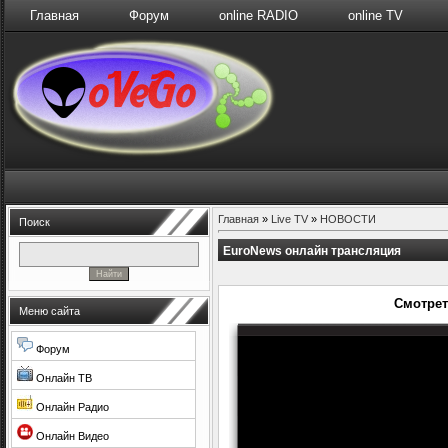
Главная
Форум
online RADIO
online TV
Главная
»
Live TV
»
НОВОСТИ
Поиск
EuroNews онлайн трансляция
Смотрет
Меню сайта
Форум
Онлайн ТВ
Онлайн Радио
Онлайн Видео