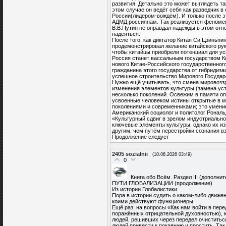
развития. Детально это может выглядеть та
этом случае он ведёт себя как разведчик в
России(лидером-вождём). И только после э
АДМД россиянам. Так реализуется феноме
В.В.Путин не оправдал надежды в этом отнош
надеяться.
После того, как диктатор Китая Си Цзиньпин
продемонстрировал желание китайского рук
чтобы китайцы приобрели потенциал для ус
Россия станет вассальным государством Ки
нового Китае-Российского государственного
гражданина этого государства от гибридиз
успешное строительство Мирового Государ
Нужно ещё учитывать, что смена мировоззр
изменения элементов культуры (замена ус
несколько поколений. Освежим в памяти оп
усвоенные человеком истины открытые в 
поколениями и современниками; это умение
Американский социолог и политолог Рональд
«Культурный сдвиг в зрелом индустриальн
ключевые элементы культуры, однако их из
другим, чем путём перестройки сознания в
Продолжение следует
2405
sozialnii
(10.06.2026 03:49)
0
Книга обо Всём. Раздел III (дополни
ПУТИ ГЛОБАЛИЗАЦИИ (продолжение)
Из истории Глобалистики.
Пора в истории судить о каком-либо движе
коими действуют функционеры.
Ещё раз: на вопросы «Как нам войти в пере
поражённых отрицательной духовностью), 
людей, решивших через передел очиститься
людей привести к покаянию и простить. Так