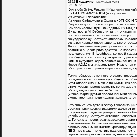
2392
Владимир
(27.04.2026 03:55)
0
Книга обо Всём. Раздел III (дополнительный
ПУТИ ГЛОБАЛИЗАЦИИ (продолжение)
Из истории Глобалистики.
Из книги Сафронова и Орлова «ЭТНОС 
Ряд исследователей в вопросе о первичнос
компромиссный путь, исходящий из того, ч
В частности М. Вебер считает, что нация и
противоположности: нация может сохранять
государство существует, опираясь на соли
одна из главных опор национального госуда
Данная позиция, которая предполагает, чт
развитие в целом ряде достаточно известн
исследователя Б. Шейфера, который хара
на общей территории, культурным единст
жить в будущем, стремлением сохранять и 
Через АДМД мы их распутаем. Нужно так оп
объединённый единым мировоззрением, стр
==============
Таким образом, в контексте сферы повседн
определить как социальную общность, объ
Этот способ жизни можно понимать как сп
структурами повседневности, понимаемые 
образующие целостность бытия.
(Этнос формируется повседневными привычк
смены все-таки происходили и делали это п
=============
Это значит, что даже в эпоху глобализаци
социальными коммуникациями далек от исч
социальную среду индивида, охватывая бо
устойчиво существует, оставаясь базовым
… Генезис этносов, развивающихся сущест
повседневного бытия, как длительным, п
эмоциональным контактом, формирующим у
(!!! Этнос может поглотить национальност
одинаковые привычки в повседневной жизни;