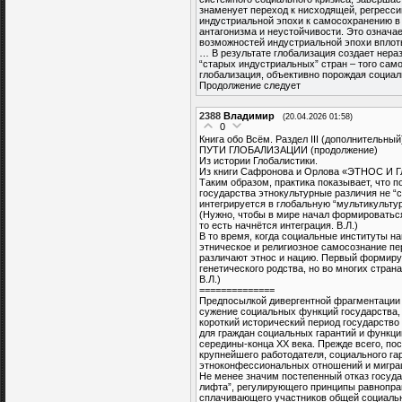
знаменует переход к нисходящей, регресси
индустриальной эпохи к самосохранению в
антагонизма и неустойчивости. Это означа
возможностей индустриальной эпохи вплоть 
… В результате глобализация создает нер
“старых индустриальных” стран – того сам
глобализация, объективно порождая социаль
Продолжение следует
2388
Владимир
(20.04.2026 01:58)
0
Книга обо Всём. Раздел III (дополнительный
ПУТИ ГЛОБАЛИЗАЦИИ (продолжение)
Из истории Глобалистики.
Из книги Сафронова и Орлова «ЭТНОС 
Таким образом, практика показывает, что п
государства этнокультурные различия не “
интегрируется в глобальную “мультикульту
(Нужно, чтобы в мире начал формироваться
то есть начнётся интеграция. В.Л.)
В то время, когда социальные институты на
этническое и религиозное самосознание пе
различают этнос и нацию. Первый формируе
генетического родства, но во многих стра
В.Л.)
==============
Предпосылкой дивергентной фрагментации 
сужение социальных функций государства,
короткий исторический период государство
для граждан социальных гарантий и функц
середины-конца ХХ века. Прежде всего, по
крупнейшего работодателя, социального гар
этноконфессиональных отношений и мигра
Не менее значим постепенный отказ госуда
лифта”, регулирующего принципы равнопра
сплачивающего участников общей социальн