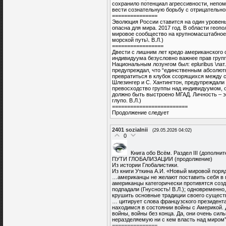
сохранило потенциал агрессивности, непо
вести сознательную борьбу с отрицательно
===============
Эволюция России ставится на один уровен
опасна для мира. 2017 год. В области геоп
мировое сообщество на крупномасштабное 
морской путь\. В.Л.)
=================
Двести с лишним лет кредо американского о
индивидуума безусловно важнее прав групп
Национальным лозунгом был: epluribus \лат
предупреждал, что “единственным абсолют
превратиться в клубок ссорящихся между со
Шлезингер и С. Хантингтон, предупреждали
превосходство группы над индивидуумом, 
должно быть выстроено МГАД. Личность – э
глупо. В.Л.)
=========================
Продолжение следует
2401
sozialnii
(29.05.2026 04:02)
0
Книга обо Всём. Раздел III (дополни
ПУТИ ГЛОБАЛИЗАЦИИ (продолжение)
Из истории Глобалистики.
Из книги Уткина А.И. «Новый мировой поряд
…американцы не желают поставить себя в
американцы категорически противятся соз
подпадали (Гнусность! В.Л.); одновременн
крушить основные традиции своего сущест
… цитирует слова французского президента
находимся в состоянии войны с Америкой. Д
войны, войны без конца. Да, они очень сил
неразделяемую ни с кем власть над миром
===============