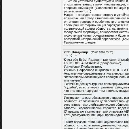
… Этнос устойчиво существует с нацией и 
эпохи, вплетенных в политические нации, и
современной нации. (Современные нации ра
религиозный. В.Л.)
Нация – нетождественная этносу и устойч
возникающая в ходе становления раннего г
онтология, генезис и особенности становл
своих ранних формах нация зарождается в
политической сферы общества, является в
феодальной формаций, приобретает систе
индустриальными государствами, и будет 
обозримой исторической перспективе. (Ком
Продолжение следует
2391
Владимир
(25.04.2026 03:25)
0
Книга обо Всём. Раздел III (дополнительный
ПУТИ ГЛОБАЛИЗАЦИИ (продолжение)
Из истории Глобалистики.
Из книги Сафронова и Орлова «ЭТНОС 
Аналогичное определение этноса через при
“исторически сложившуюся совокупность л
и культуры”.
Типичные для культурного примордиализма 
“судьбы”, то есть через признаки принадл
что становится аргументом в пользу стадиа
================
Инструментализм сближается с широко из
общность коллективной цели совместной де
отсутствие такого объединяющего общность
отчасти – идеологический характер, ведет к
(Я предлагаю в качестве такого проекта А
есть деактуализация нации происходит от то
===================
Таким образом, типичное национальное го
общности, то есть законодательно, посре
исходный этнос \или этносы\ в нацию.