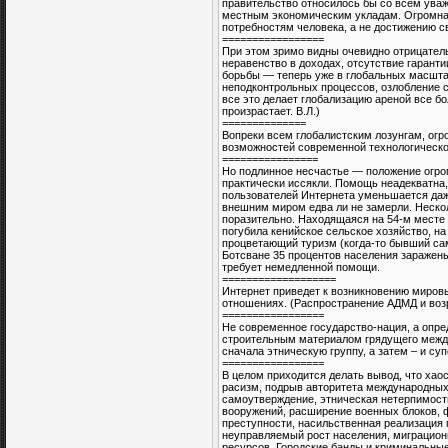
правительство относилось бы со всем ува
местным экономическим укладам. Огромна
потребностям человека, а не достижению св
=================
При этом зримо видны очевидно отрицател
неравенство в доходах, отсутствие гарант
борьбы — теперь уже в глобальных масшта
неподконтрольных процессов, озлобление 
все это делает глобализацию ареной все б
произрастает. В.Л.)
==============
Вопреки всем глобалистским лозунгам, огр
возможностей современной технологическо
================
Но подлинное несчастье — положение огро
практически иссякли. Помощь неадекватна,
пользователей Интернета уменьшается даж
внешним миром едва ли не замерли. Неско
поразительно. Находящаяся на 54-м месте
погубила кенийское сельское хозяйство, на
процветающий туризм (когда-то бывший сам
Ботсване 35 процентов населения заражен
требует немедленной помощи.
===================
Интернет приведет к возникновению миров
отношениях. (Распространение АДМД и возр
=================
Не современное государство-нация, а опр
строительным материалом грядущего между
сначала этническую группу, а затем – и супе
=================
В целом приходится делать вывод, что хао
расизм, подрыв авторитета международных 
самоутверждение, этническая нетерпимост
вооружений, расширение военных блоков, 
преступности, насильственная реализация
неуправляемый рост населения, миграцион
ресурсов. Городские банды и криминальны