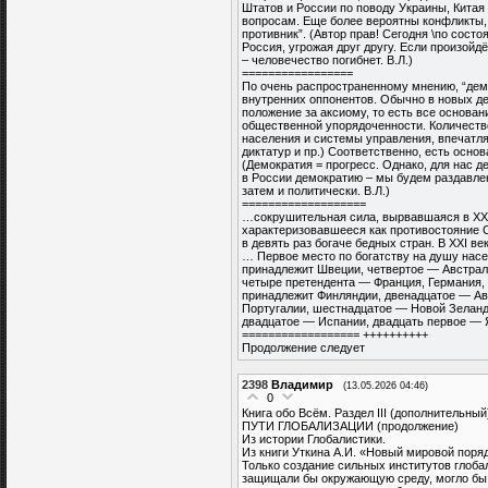
Штатов и России по поводу Украины, Китая
вопросам. Еще более вероятны конфликты, 
противник”. (Автор прав! Сегодня \по сост
Россия, угрожая друг другу. Если произой
– человечество погибнет. В.Л.)
=================
По очень распространенному мнению, “демо
внутренних оппонентов. Обычно в новых д
положение за аксиому, то есть все основа
общественной упорядоченности. Количеств
населения и системы управления, впечатля
диктатур и пр.) Соответственно, есть осно
(Демократия = прогресс. Однако, для нас д
в России демократию – мы будем раздавле
затем и политически. В.Л.)
===================
…сокрушительная сила, вырвавшаяся в XXI
характеризовавшееся как противостояние С
в девять раз богаче бедных стран. В XXI век
… Первое место по богатству на душу насе
принадлежит Швеции, четвертое — Австрал
четыре претендента — Франция, Германия,
принадлежит Финляндии, двенадцатое — Ав
Португалии, шестнадцатое — Новой Зеланд
двадцатое — Испании, двадцать первое — Я
================== ++++++++++
Продолжение следует
2398
Владимир
(13.05.2026 04:46)
0
Книга обо Всём. Раздел III (дополнительный
ПУТИ ГЛОБАЛИЗАЦИИ (продолжение)
Из истории Глобалистики.
Из книги Уткина А.И. «Новый мировой поряд
Только создание сильных институтов глоба
защищали бы окружающую среду, могло бы 