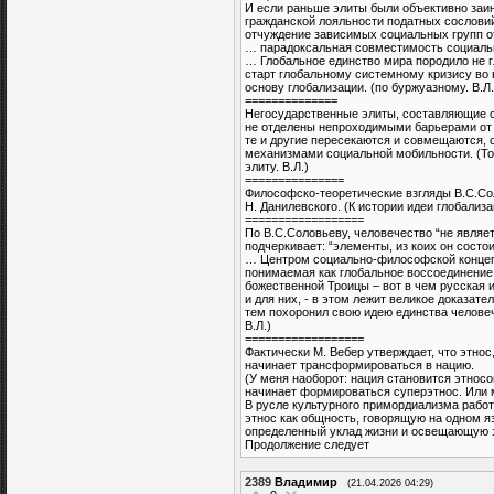
И если раньше элиты были объективно заи
гражданской лояльности податных сословий
отчуждение зависимых социальных групп от 
… парадоксальная совместимость социальн
… Глобальное единство мира породило не г
старт глобальному системному кризису во 
основу глобализации. (по буржуазному. В.Л.
==============
Негосударственные элиты, составляющие с
не отделены непроходимыми барьерами от 
те и другие пересекаются и совмещаются, 
механизмами социальной мобильности. (То 
элиту. В.Л.)
===============
Философско-теоретические взгляды В.С.С
Н. Данилевского. (К истории идеи глобализа
==================
По В.С.Соловьеву, человечество “не являет
подчеркивает: “элементы, из коих он состо
… Центром социально-философской концепц
понимаемая как глобальное воссоединение 
божественной Троицы – вот в чем русская и
и для них, - в этом лежит великое доказате
тем похоронил свою идею единства челове
В.Л.)
==================
Фактически М. Вебер утверждает, что этнос
начинает трансформироваться в нацию.
(У меня наоборот: нация становится этносо
начинает формироваться суперэтнос. Или м
В русле культурного примордиализма работ
этнос как общность, говорящую на одном 
определенный уклад жизни и освещающую это
Продолжение следует
2389
Владимир
(21.04.2026 04:29)