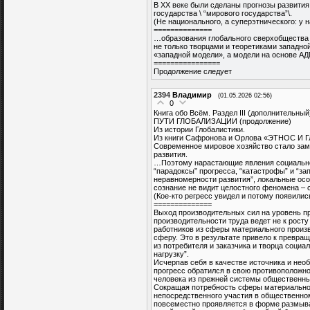
В ХХ веке были сделаны прогнозы развития
государства \ “мирового государства”\.
(Не национального, а суперэтнического: у н
==============
…образования глобального сверхобщества 
не только творцами и теоретиками западной
«западной модели», а модели на основе АДМ
================
Продолжение следует
2394
Владимир
(01.05.2026 02:56)
0
Книга обо Всём. Раздел III (дополнительный
ПУТИ ГЛОБАЛИЗАЦИИ (продолжение)
Из истории Глобалистики.
Из книги Сафронова и Орлова «ЭТНОС 
Современное мировое хозяйство стало зам
развития.
…Поэтому нарастающие явления социальног
“парадоксы” прогресса, “катастрофы” и “за
неравномерности развития”, локальные особ
сознание не видит целостного феномена – 
(Кое-кто регресс увидел и потому появилис
==============
Выход производительных сил на уровень пр
производительности труда ведет не к рост
работников из сферы материального произ
сферу. Это в результате привело к превращ
из потребителя и заказчика и творца соци
нагрузку”.
Исчерпав себя в качестве источника и нео
прогресс обратился в свою противоположно
человека из прежней системы общественны
Сокращая потребность сферы материального
непосредственного участия в общественно
повсеместно проявляется в форме размыва