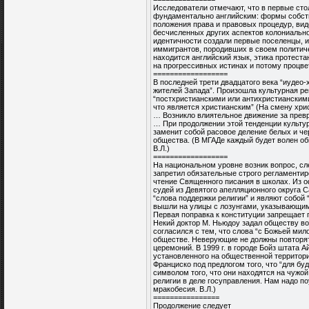
Исследователи отмечают, что в первые ст
фундаментально английским: формы собств
положения права и правовых процедур, вид
бесчисленных других аспектов колониальн
идентичности создали первые поселенцы, и
иммигрантов, породивших в своем политиче
находится английский язык, этика протест
на прогрессивных истинах и потому процвет
==================
В последней трети двадцатого века “иуде
жителей Запада”. Произошла культурная р
“постхристианскими или антихристианскими
что является христианским” (На смену хри
… Возникло влиятельное движение за прев
… При продолжении этой тенденции культ
заменит собой расовое деление белых и че
общества. (В МГАДе каждый будет волен о
В.Л.)
==================
На национальном уровне возник вопрос, сл
запретил обязательные строго регламенти
чтение Священного писания в школах. Из оф
судей из Девятого апелляционного округа 
“слова поддержки религии” и являют собой
вышли на улицы с лозунгами, указывающим
Первая поправка к конституции запрещает 
Некий доктор М. Ньюдоу задал обществу в
согласился с тем, что слова “с Божьей ми
обществе. Неверующие не должны повторят
церемоний. В 1999 г. в городе Бойз штата 
установленного на общественной территори
Франциско под предлогом того, что “для бу
символом того, что они находятся на чужой
религии в деле госуправления. Нам надо п
мракобесия. В.Л.)
================
Продолжение следует