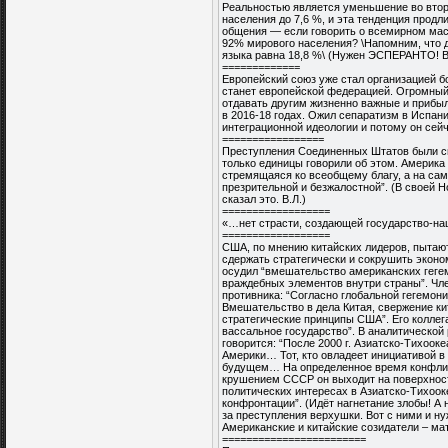
Реальностью является уменьшение во второ
населения до 7,6 %, и эта тенденция продл
общения — если говорить о всемирном мас
92% мирового населения? \Напомним, что д
языка равна 18,8 %\ (Нужен ЭСПЕРАНТО! В
=============
Европейский союз уже стал организацией 
станет европейской федерацией. Огромный
отдавать другим жизненно важные и прибыл
в 2016-18 годах. Ожил сепаратизм в Испани
интеграционной идеологии и потому он сейч
=================
Преступления Соединенных Штатов были с
только единицы говорили об этом. Америка
стремящаяся ко всеобщему благу, а на са
презрительной и безжалостной”. (В своей 
сказал это. В.Л.)
==================
«…нет страсти, создающей государство-нац
==================
США, по мнению китайских лидеров, пытают
сдержать стратегически и сокрушить эконо
осудил “вмешательство американских геге
враждебных элементов внутри страны”. Чл
противника: “Согласно глобальной гегемон
Вмешательство в дела Китая, свержение ки
стратегические принципы США”. Его коллег
вассальное государство”. В аналитической
говорится: “После 2000 г. Азиатско-Тихоок
Америки… Тот, кто овладеет инициативой 
будущем… На определенное время конфликт
крушением СССР он выходит на поверхност
политических интересах в Азиатско-Тихоок
конфронтации”. (Идёт нагнетание злобы! А
за преступления верхушки. Вот с ними и н
Американские и китайские созидатели – ма
========================