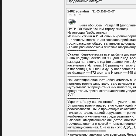
Продолжение следует
2402
sozialnii
(31.05.2026 00:07)
0
Книга обо Всём. Раздел III (дополни
ПУТИ ГЛОБАЛИЗАЦИИ (продолжение)
Из истории Глобалистики.
Из книги Уткина А.И. «Новый мировой поряд
…слишком много не-англосаксов прибывает
грозя расколом общества, вплоть до социа
(Таким разнообразием генетика американце
================
Скажем, бережливость всегда была достоин
США на душу населения 985 дол. в год. Кр
развода на тысячу в год (по сравнению с 3,
населения в Испании, 1,0 развод на тысяч
в пословицы, а ныне на душу населения в 
во Франции — 572 фунта, в Италии — 548 ф
======================
Но настоящая опасность обозначилась в на
противостояние христианства с исламом в 
мусульман: 32 процента из них полагали, ч
процентов американского населения увидело
В.Л.)
==================
Укрепить “веру наших отцов” — усилить зн
В противостоянии нашествию новых идей, 
религиозности. Ныне происходит исключит
только осталась нацией верующих — религ
необычная и уникальная среди развитых стр
Слабость американского общества: они живу
госуправления, а с другой – попытки усил
интернациональная. Она есть - это АДМД! В
=====================
К сожалению, апокалипсис возможен. Челов