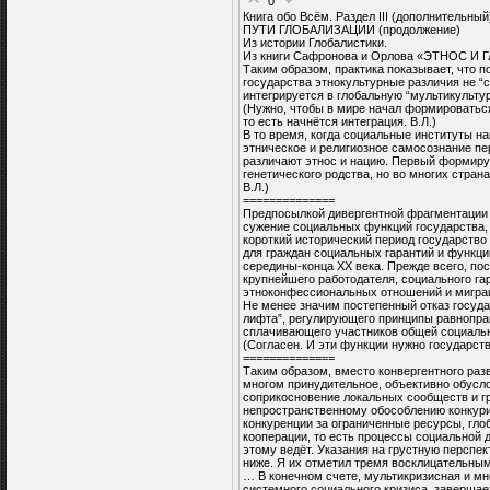
0
Книга обо Всём. Раздел III (дополнительный
ПУТИ ГЛОБАЛИЗАЦИИ (продолжение)
Из истории Глобалистики.
Из книги Сафронова и Орлова «ЭТНОС 
Таким образом, практика показывает, что п
государства этнокультурные различия не “
интегрируется в глобальную “мультикульту
(Нужно, чтобы в мире начал формироваться
то есть начнётся интеграция. В.Л.)
В то время, когда социальные институты на
этническое и религиозное самосознание пе
различают этнос и нацию. Первый формируе
генетического родства, но во многих стра
В.Л.)
==============
Предпосылкой дивергентной фрагментации 
сужение социальных функций государства,
короткий исторический период государство
для граждан социальных гарантий и функц
середины-конца ХХ века. Прежде всего, по
крупнейшего работодателя, социального гар
этноконфессиональных отношений и мигра
Не менее значим постепенный отказ госуда
лифта”, регулирующего принципы равнопра
сплачивающего участников общей социальн
(Согласен. И эти функции нужно государств
==============
Таким образом, вместо конвергентного разв
многом принудительное, объективно обусл
соприкосновение локальных сообществ и г
непространственному обособлению конкури
конкуренции за ограниченные ресурсы, гло
кооперации, то есть процессы социальной д
этому ведёт. Указания на грустную перспект
ниже. Я их отметил тремя восклицательным
… В конечном счете, мультикризисная и мн
системного социального кризиса, завершае