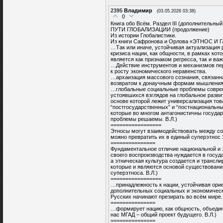
2395
Владимир
(03.05.2026 03:38)
0
Книга обо Всём. Раздел III (дополнительный
ПУТИ ГЛОБАЛИЗАЦИИ (продолжение)
Из истории Глобалистики.
Из книги Сафронова и Орлова «ЭТНОС 
…Так или иначе, устойчивая актуализация 
кризиса нации, как общности, в рамках кот
является как признаком регресса, так и в
…Действие инструментов и механизмов пе
к росту экономического неравенства.
…архаизация массового сознания, связанн
возвратом к донаучным формам мышления
…глобальные социальные проблемы соврем
устоявшихся взглядов на глобальное разви
основе которой лежит универсализация то
“постгосударственных” и “постнациональны
которые во многом антагонистичны госуда
проблемы решаемы. В.Л.)
=================
Этносы могут взаимодействовать между соб
можно превратить их в единый суперэтнос 
===============
Фундаментальное отличие национальной и э
своего воспроизводства нуждается в госуда
а этническая культура создается и трансл
которые и являются основой существования
суперэтноса. В.Л.)
=================
…принадлежность к нации, устойчивая орие
дополнительных социальных и экономическ
Русских начинают презирать во всём мире. 
===============
…формирует нацию, как общность, объединен
нас МГАД – общий проект будущего. В.Л.)
===============