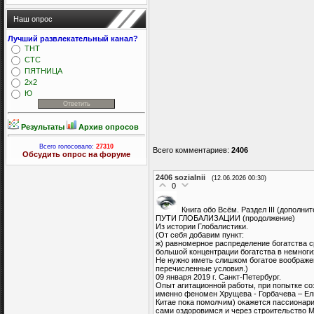
Наш опрос
Лучший развлекательный канал?
ТНТ
СТС
ПЯТНИЦА
2x2
Ю
Результаты
Архив опросов
Всего голосовало:
27310
Всего комментариев
:
2406
Обсудить опрос на форуме
2406
sozialnii
(12.06.2026 00:30)
0
Книга обо Всём. Раздел III (дополни
ПУТИ ГЛОБАЛИЗАЦИИ (продолжение)
Из истории Глобалистики.
(От себя добавим пункт:
ж) равномерное распределение богатства 
большой концентрации богатства в немноги
Не нужно иметь слишком богатое воображен
перечисленные условия.)
09 января 2019 г. Санкт-Петербург.
Опыт агитационной работы, при попытке соз
именно феномен Хрущева - Горбачева – Ел
Китае пока помолчим) окажется пассионари
сами оздоровимся и через строительство 