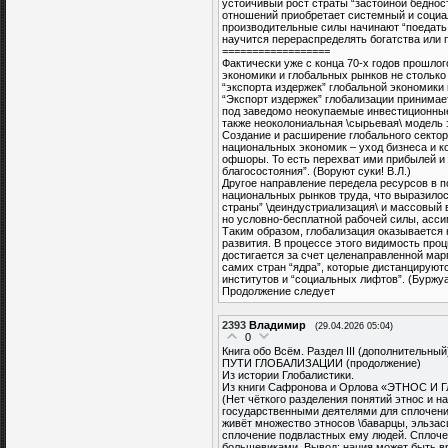
устойчивый рост страты “застойной беднос
отношений приобретает системный и социа
производительные силы начинают “поедать 
научится перераспределять богатства или 
==================
Фактически уже с конца 70-х годов прошло
экономики и глобальных рынков не столько 
“экспорта издержек” глобальной экономик
“Экспорт издержек” глобализации принимае
под заведомо неокупаемые инвестиционные
также неоколониальная \сырьевая\ модель 
Создание и расширение глобального сектор
национальных экономик – уход бизнеса и к
офшоры. То есть перехват ими прибылей и 
благосостояния”. (Воруют суки! В.Л.)
Другое направление передела ресурсов в п
национальных рынков труда, что выразилос
страны” \деиндустриализация\ и массовый 
но условно-бесплатной рабочей силы, асс
Таким образом, глобализация оказывается 
развития. В процессе этого видимость про
достигается за счет целенаправленной марг
самих стран “ядра”, которые дистанцируют
институтов и “социальных лифтов”. (Буржуа
Продолжение следует
2393
Владимир
(29.04.2026 05:04)
0
Книга обо Всём. Раздел III (дополнительный
ПУТИ ГЛОБАЛИЗАЦИИ (продолжение)
Из истории Глобалистики.
Из книги Сафронова и Орлова «ЭТНОС 
(Нет чёткого разделения понятий этнос и н
государственными деятелями для сплочения
живёт множество этносов \баварцы, эльзасц
сплочение подвластных ему людей. Сплочен
большевиками. Вывод: нация может быть в