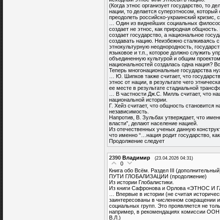
(Когда этнос организует государство, то де
нации, то делается суперэтносом, который
преодолеть российско-украинский кризис, с
… Один из виднейших социальных философо
создает не этнос, как природная общность
создает государство, а национальное госуд
создавать нацию. Неизбежно сталкиваясь 
этнокультурную неоднородность, государст
языковое и т.п., которое должно служить у
объединенную культурой и общим проектом
национальностей создалась одна нация? Вс
Теперь многонациональные государства нуж
… Ю. Шипков также считает, что государств
этнос от нации, в результате чего этническ
ее месте в результате стадиальной трансф
… В частности Дж.С. Милль считает, что 
национальной истории.
Г. Хейз считает, что общность становится н
независимость.
Напротив, В. Зульбах утверждает, что имен
власти”, делают население нацией.
Из отечественных ученых данную конструкт
что именно “…нация родит государство, ка
Продолжение следует
2390
Владимир
(23.04.2026 04:31)
0
Книга обо Всём. Раздел III (дополнительный
ПУТИ ГЛОБАЛИЗАЦИИ (продолжение)
Из истории Глобалистики.
Из книги Сафронова и Орлова «ЭТНОС 
… Впервые в истории (не считая историчес
заинтересованы в численном сокращении и
социальных групп. Это проявляется не толь
например, в рекомендациях комиссии ООН п
В.Л.)