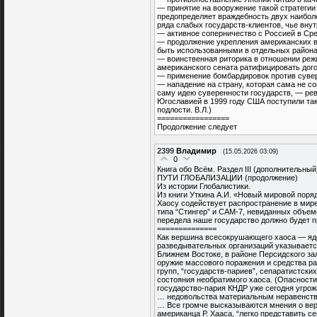
— принятие на вооружение такой стратегии
предопределяет враждебность двух наибол
ряда слабых государств-клиентов, чье вну
— активное соперничество с Россией в Сре
— продолжение укрепления американских в
быть использованными в отдельных района
— воинственная риторика в отношении реж
американского сената ратифицировать дог
— применение бомбардировок против суве
— нападение на страну, которая сама не с
саму идею суверенности государств, — ре
Югославией в 1999 году США поступили такж
подлости. В.Л.)
=================
Продолжение следует
2399
Владимир
(15.05.2026 03:09)
0
Книга обо Всём. Раздел III (дополнительный
ПУТИ ГЛОБАЛИЗАЦИИ (продолжение)
Из истории Глобалистики.
Из книги Уткина А.И. «Новый мировой поряд
Хаосу содействует распространение в мире
типа “Стингер” и САМ-7, невиданных объе
передела наше государство должно будет п
==============
Как вершина всесокрушающего хаоса — яде
разведывательных организаций указывается
Ближнем Востоке, в районе Персидского за
оружие массового поражения и средства ра
групп, “государств-париев”, сепаратистск
состояния необратимого хаоса. (Опасности
государство-пария КНДР уже сегодня угрож
… недовольства материальным неравенст
… Все громче высказываются мнения о вер
американца Р. Хааса, “легко представить 