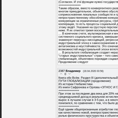
(Согласен. И эти функции нужно государств
==============
Таким образом, вместо конвергентного разв
многом принудительное, объективно обусл
соприкосновение локальных сообществ и г
непространственному обособлению конкури
конкуренции за ограниченные ресурсы, гло
кооперации, то есть процессы социальной д
этому ведёт. Указания на грустную перспект
ниже. Я их отметил тремя восклицательным
… В конечном счете, мультикризисная и мн
системного социального кризиса, завершае
знаменует переход к нисходящей, регресси
индустриальной эпохи к самосохранению в
антагонизма и неустойчивости. Это означа
возможностей индустриальной эпохи вплоть 
… В результате глобализация создает нер
“старых индустриальных” стран – того сам
глобализация, объективно порождая социаль
Продолжение следует
2387
Владимир
(18.04.2026 03:56)
0
Книга обо Всём. Раздел III (дополнительный
ПУТИ ГЛОБАЛИЗАЦИИ (продолжение)
Из истории Глобалистики.
Из книги Сафронова и Орлова «ЭТНОС 
=============
При этом за последние два века для 20% на
среднедушевой доход в реальном исчислени
вырос в лучшем случае в 3-5 раз, а в нек
понизился, по сравнению с тем, что было 
=============
Ещё одним общепризнанным атрибутом глоб
как качественно новой, внепространственн
ролью физического пространства и объект