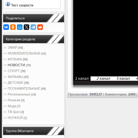
Тест скорости
Поделиться
Категории раздела
ЭФИР
[44]
РАЗВЛЕКАТЕЛЬНЫЕ
[41]
МУЗЫКА
[59]
НОВОСТИ
[35]
СПОРТ
[30]
ФИЛЬМЫ
[45]
1 канал
2 канал
3 канал
ДЕТСКИЕ
[26]
ПОЗНАВАТЕЛЬНЫЕ
[44]
Просмотров
:
3945137
|
Комментарии
:
2400
Региональные
[14]
Религия
[5]
Мода
[7]
ТВ Шоп
[3]
НОЧНОЙ
[1]
Группа ВКонтакте