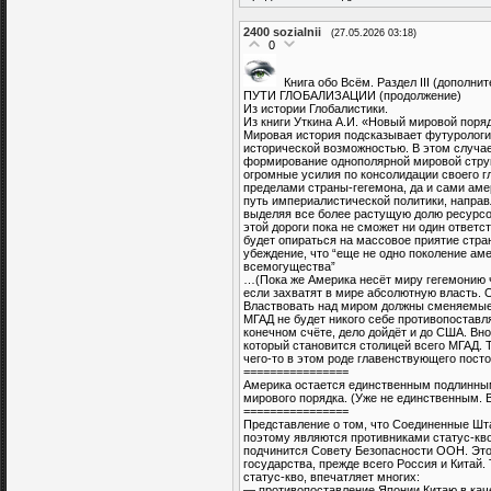
2400
sozialnii
(27.05.2026 03:18)
0
Книга обо Всём. Раздел III (дополни
ПУТИ ГЛОБАЛИЗАЦИИ (продолжение)
Из истории Глобалистики.
Из книги Уткина А.И. «Новый мировой поряд
Мировая история подсказывает футуролог
исторической возможностью. В этом случае
формирование однополярной мировой струк
огромные усилия по консолидации своего 
пределами страны-гегемона, да и сами аме
путь империалистической политики, направ
выделяя все более растущую долю ресурсо
этой дороги пока не сможет ни один ответ
будет опираться на массовое приятие стра
убеждение, что “еще не одно поколение аме
всемогущества”
…(Пока же Америка несёт миру гегемонию ч
если захватят в мире абсолютную власть. 
Властвовать над миром должны сменяемые
МГАД не будет никого себе противопоставля
конечном счёте, дело дойдёт и до США. Вн
который становится столицей всего МГАД. 
чего-то в этом роде главенствующего посто
================
Америка остается единственным подлинны
мирового порядка. (Уже не единственным. В
================
Представление о том, что Соединенные Шт
поэтому являются противниками статус-кво
подчинится Совету Безопасности ООН. Эт
государства, прежде всего Россия и Китай
статус-кво, впечатляет многих:
— противопоставление Японии Китаю в кач