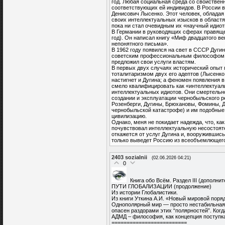
год. Любая социальная среда со свойствен
соответствующих ей индивидов. В России в
Денисович Лысенко. Этот человек, облада
своих интеллектуальных изысков в областях
пока ни стал очевидным их «научный идиот
В Германии в руководящих сферах правяще
год). Он написал книгу «Миф двадцатого ве
непонятного письма».
В 1962 году появился на свет в СССР Дугин
советским профессиональным философом. И
предложил свои услуги властям.
В первых двух случаях исторический опыт
тоталитаризмом двух его адептов (Лысенко 
настигнет и Дугина; а феномен появления 
смело квалифицировать как «интеллектуал
интеллектуальных идиотов. Они смертельно
создании и эксплуатации чернобыльского ре
Розенберги, Дугины, Брюхановы, Фомины, Д
чернобыльской катастрофе) и им подобные
цивилизацию.
Однако, меня не покидает надежда, что, ка
почувствовал интеллектуальную несостояте
откажется от услуг Дугина и, вооруживши
только выведет Россию из всеобъемлющего 
2403
sozialnii
(02.06.2026 04:21)
0
Книга обо Всём. Раздел III (дополни
ПУТИ ГЛОБАЛИЗАЦИИ (продолжение)
Из истории Глобалистики.
Из книги Уткина А.И. «Новый мировой поряд
Однополярный мир — просто нестабильная 
опасен раздорами этих “полярностей”. Когд
АДМД – философия, как концепция поступка
=========================