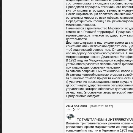
состоянии окажется создать сообщество н
Проводится передел материального богатс
внутри страны и государственность – снизу
После нормализации политэкономической об
остальным миром во всех сферах жизнедея
Перед открытием границ я бы рекомендова
миллионов человек.
Начинается строительство Мирового Госуд
смежных с Россией территорий. Представьт
единое демократическое государство – ка
деятельности.
Другими словами: в настоящее время два с
христианский и исламский суперэтносы. Дл
– объединяющий суперэтнос. Он должен бу
нас на дорогу бескризисного развития. Я 
Антропоцентрического Диалектико-Метафи
В 1992 году на Международной конференц
устойчивого развития человеческой цивили
при следующих основных условиях:
а) замена современных технологий более 
б) замена невозобновляемого сырья возо
в) снижение темпов прироста численности 
г) увеличение производительности труда, 
д) рост надгосударственного регулирования
управление, которое обеспечит достижени
от частных (в основном эгоистических) ин
Продолжение следует
2404
sozialnii
(06.06.2026 07:12)
0
ТОТАЛИТАРИЗМ И ИНТЕЛЛЕКТУА
Возьмём три тоталитарных режима новой и
революционерами марксистами-ленинцами(бо
товарищей по партии в Германии в 1933 году