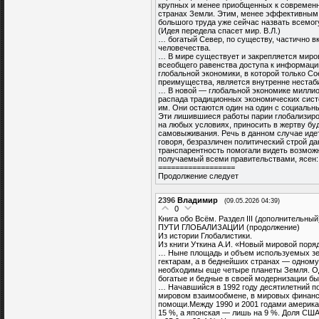
крупных и менее приобщенных к современн
странах Земли. Этим, менее эффективным 
большого труда уже сейчас назвать всемог
(Идея передела спасет мир. В.Л.)
… богатый Север, по существу, частично в
человечества.
… В мире существует и закрепляется миров
всеобщего равенства доступа к информации
глобальной экономики, в которой только С
преимущества, является внутренне нестабил
… В новой — глобальной экономике миллио
распада традиционных экономических сист
им. Они остаются один на один с социальн
Эти лишившиеся работы парии глобализиро
на любых условиях, приносить в жертву бу
самовыживания. Речь в данном случае идет
говоря, безразличен политический строй д
транспарентность помогали видеть возможн
получаемый всеми правительствами, ясен: 
==================
Продолжение следует
2396
Владимир
(09.05.2026 04:39)
0
Книга обо Всём. Раздел III (дополнительный
ПУТИ ГЛОБАЛИЗАЦИИ (продолжение)
Из истории Глобалистики.
Из книги Уткина А.И. «Новый мировой поряд
… Ныне площадь и объем используемых зем
гектарам, а в беднейших странах — одному
необходимы еще четыре планеты Земля. Одн
богатые и бедные в своей модернизации быс
… Начавшийся в 1992 году десятилетний п
мировом взаимообмене, в мировых финанс
помощи.Между 1990 и 2001 годами американ
15 %, а японская — лишь на 9 %. Доля СШ