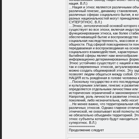
нация. В.Л.)
…Нация и этнос являются различными об
различный генезис, динамику становления,
различных сферах социального бытия, в ко
разных национальностей могут принадлежат
СУПЕРЭТНОС. В.Л.)
…Этнос, онтологической основой которого
существует во все эпохи, включая индустр
функционировании этноса, как более стаби
обеспечивающей бытие и воспроизводство 
социальная наследственность, массовое и
общности. Под сферой повседневности пон
передаваемая и воспроизводимая на основе
социального взаимодействия, характерных 
бытийной сферы являет нам многообразие 
информационно детерминированных форма
Этнос устойчиво существует с нацией и яв
так и современных этносов, актуализирова
можно создать общемировой этнос. Эту за
позволят людям общаться между собой. Отс
НАЦИЯ есть рождённая в голове человека к
…Поскольку государство и его последующ
и культурными элитами, генезис и развити
определяется отдельными личностями или у
исторических ограничений и закономерност
Напротив, роль личности в развитии этноса
поколений, либо незначительна, либо носит
…Не менее важно, что территориальная общн
различных этносов. Однако главное отличие
этнической, не охватывает всей полноты п
не обязательно объединён территорией. Эт
этнос субъекты которого будут находиться
суперэтнос. В.Л.)
==============
Продолжение следует