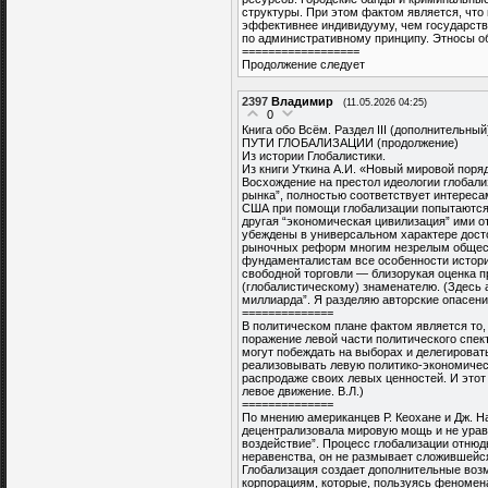
структуры. При этом фактом является, чт
эффективнее индивидууму, чем государств
по административному принципу. Этносы об
==================
Продолжение следует
2397
Владимир
(11.05.2026 04:25)
0
Книга обо Всём. Раздел III (дополнительный
ПУТИ ГЛОБАЛИЗАЦИИ (продолжение)
Из истории Глобалистики.
Из книги Уткина А.И. «Новый мировой поряд
Восхождение на престол идеологии глобали
рынка”, полностью соответствует интереса
США при помощи глобализации попытаются 
другая “экономическая цивилизация” ими о
убеждены в универсальном характере досто
рыночных реформ многим незрелым общест
фундаменталистам все особенности истори
свободной торговли — близорукая оценка п
(глобалистическому) знаменателю. (Здесь а
миллиарда”. Я разделяю авторские опасения
==============
В политическом плане фактом является то,
поражение левой части политического спек
могут побеждать на выборах и делегировать
реализовывать левую политико-экономичес
распродаже своих левых ценностей. И этот 
левое движение. В.Л.)
==============
По мнению американцев Р. Кеохане и Дж. Н
децентрализовала мировую мощь и не уравн
воздействие”. Процесс глобализации отню
неравенства, он не размывает сложившейся
Глобализация создает дополнительные воз
корпорациям, которые, пользуясь феномен