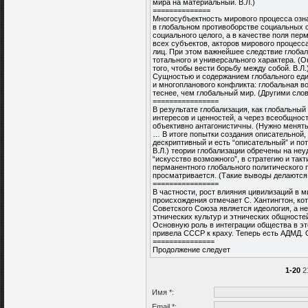
мира на материальный. В.Л.)
==============
Многосубъектность мирового процесса озна
в глобальном противоборстве социальных с
социального целого, а в качестве поля пер
всех субъектов, акторов мирового процесс
лиц. При этом важнейшее следствие глобал
тотального и универсального характера. (
того, чтобы вести борьбу между собой. В.Л.
Сущностью и содержанием глобального еди
и многопланового конфликта: глобальная в
теснее, чем глобальный мир. (Другими слов
================
В результате глобализация, как глобальны
интересов и ценностей, а через всеобщнос
объективно антагонистичны. (Нужно менять 
… В итоге попытки создания описательной,
дескриптивный и есть “описательный” и пот
В.Л.) теории глобализации обречены на неу
“искусство возможного”, в стратегию и так
перманентного глобального политического 
просматривается. (Такие выводы делаются 
================
В частности, рост влияния цивилизаций в 
происхождения отмечает С. Хантингтон, ко
Советского Союза является идеология, а не
этнических культур и этнических общносте
Основную роль в интеграции общества в эт
привела СССР к краху. Теперь есть АДМД. О
===============
Продолжение следует
1-20
2
Имя *:
Email *: