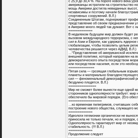
с 25,9 до 30,4 %. На пороге нового века ур
американцы истратили на строительство но
мощь Америки достигла невиданных высот,
независимы и поэтому начали благоустраив
спортивных сооружений. В.Л.)
Соединенным Штатам, подчеркивает профес
представление об своем предназначении ул
в Америке много людей так думают. Вот с н
=============
В недалеком будущем мир должен будет ре
вызовом международного терроризма, с не
сил в Азии и Европе, как удержать ядерно
глобализации, чтобы позволить целым рег
человечества решаются через АДМД. В.Л.)
…“Представление об американской исключ
внешней политике, который направлен на 
демократического опыта посредством морал
или посредством насилия, если это необход
==============
Пятая сила — грозящая глобальным взрыво
планеты и материально благоденствующего
сил — феноменальный демографический рос
бездумно плодятся. В.Л.)
===============
Мир не сможет более вынести еще одной м
сторонников однополярности требует: мир 
обеспечило бы мировой порядок. (Его обесп
==================
…ко временам пилигримов, считавших себя
построение нового общества, служащего мо
=============
Идеологи гегемонии органически не вынося
приносила не только печали, но и порядок,
Однополярность гарантирует мир от неожид
стабильность. (!!! В.Л.)
=============
Продолжение следует