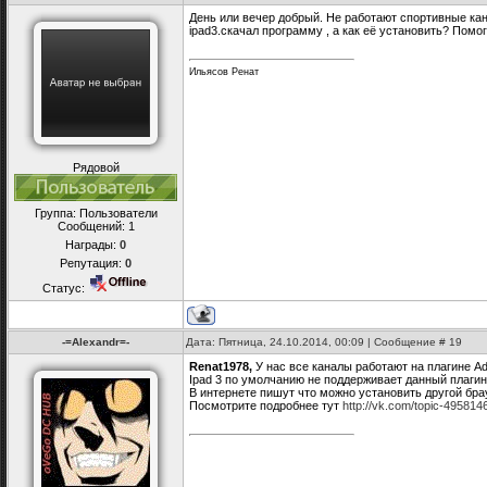
День или вечер добрый. Не работают спортивные кана
ipad3.скачал программу , а как её установить? Помо
Ильясов Ренат
Рядовой
Группа: Пользователи
Сообщений:
1
Награды:
0
Репутация:
0
Статус:
-=Alexandr=-
Дата: Пятница, 24.10.2014, 00:09 | Сообщение #
19
Renat1978
,
У нас все каналы работают на плагине Ado
Ipad 3 по умолчанию не поддерживает данный плагин
В интернете пишут что можно установить другой брау
Посмотрите подробнее тут
http://vk.com/topic-49581