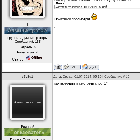
под картинкой нажимате на ссылку где написано
Quote
Смотреть телеканал НАЗВАНИЕ онлайн
Приятного просмотра!
1
Группа: Администраторы
Сообщений:
135
Награды:
6
Репутация:
4
Статус:
s7v8d2
Дата: Среда, 02.07.2014, 05:10 | Сообщение #
16
как включить и смотреть спорт1?
Рядовой
Группа: Пользователи