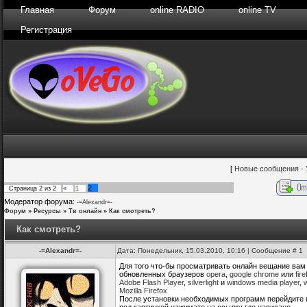
Главная
Форум
online RADIO
online TV
Регистрация
[
Новые сообщения
·
2
Страница
2
из
2
«
1
Модератор форума:
-=Alexandr=-
Форум
»
Ресурсы
»
Тв онлайн
»
Как смотреть?
Как смотреть?
-=Alexandr=-
Дата: Понедельник, 15.03.2010, 10:16 | Сообщение #
1
Для того что-бы просматривать онлайн вещание вам
обновленных браузеров
opera
,
google chrome
или
fir
Adobe Flash Player
,
silverlight
и
windows media player
,
Mozilla Firefox
После установки необходимых программ перейдите 