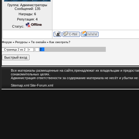
Группа: Администраторы
Сообщений:
135
Награды:
6
Репутация:
4
Статус:
Форум
»
Ресурсы
»
Тв онлайн
»
Как смотреть?
2
Страница
2
из
2
«
1
Все материалы размещенные на сайте,пренадлежат их владельцам и предоста
ознакомительных целях.
Администрация ответствености за содержание материала не несёт и убытки не
Sitemap.xml
Site-Forum.xml